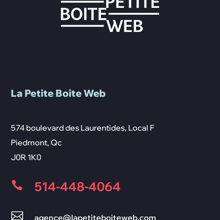
La Petite Boite Web
574 boulevard des Laurentides, Local F
Piedmont
,
Qc
J0R 1K0
514-448-4064


agence@lapetiteboiteweb.com