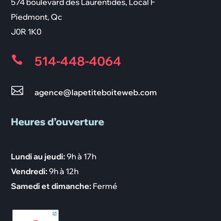
574 boulevard des Laurentides, Local F
Piedmont
,
Qc
J0R 1K0
514-448-4064


agence@lapetiteboiteweb.com
Heures d’ouverture
Lundi au jeudi:
9h à 17h
Vendredi:
9h à 12h
Samedi et dimanche:
Fermé